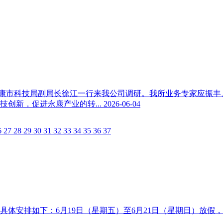
，永康市科技局副局长徐江一行来我公司调研。我所业务专家应振丰
创新，促进永康产业的转...
2026-06-04
6
27
28
29
30
31
32
33
34
35
36
37
间具体安排如下：6月19日（星期五）至6月21日（星期日）放