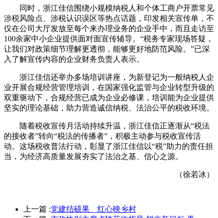
同时，浙江佳信围绕小规模纳税人和个体工商户开票常见
涉税风险点、涉税认识误区等热点话题，印发相关宣传单，不
仅在公司大厅发放至每个来办理业务的企业手中，而且走访至
100余家中小企业提供面对面宣传辅导。“税务专家现场答疑，
让我们对政策细节理解更透彻，能够更好地防范风险。”已深
入了解宣传内容的企业财务负责人表示。
浙江佳信还举办多场培训讲座，为新登记为一般纳税人企
业开展合规经营管理培训，在国家强化监管与企业转型升级的
双重驱动下，合规经营已成为企业必修课，培训能为企业提供
坚实的理论基础，助力营造诚信纳税、法治公平的税收环境。
随着税收宣传月活动持续升温，浙江佳信正逐渐从“税法
的接收者”转向“税法的传播者”，积极主动参与税收宣传活
动。这场税收普法行动，彰显了浙江佳信以“税”助力的责任担
当，为经济高质量发展夯实了法治之基、信心之源。
（徐若冰）
上一篇 :
党建结硕果 红心映乡村